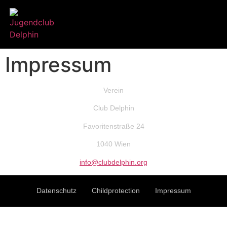
Impressum
Verein
Club Delphin
Favoritenstraße 24
1040 Wien
info@clubdelphin.org
Datenschutz
Childprotection
Impressum